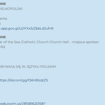
RNE
IELKOPOLSKI
enta
5
s.app.goo.gl/uDFXx3zZbbLd2ufn9
RNE
r of the Sea /Catholic Church Church Hall – miejsce spotkan
 Rd
DBYWAJĄ SIĘ W JĘZYKU POLSKIM
ttps://discord.gg/t56HBzqtZS
6web.zoom.us/j/81581620158?