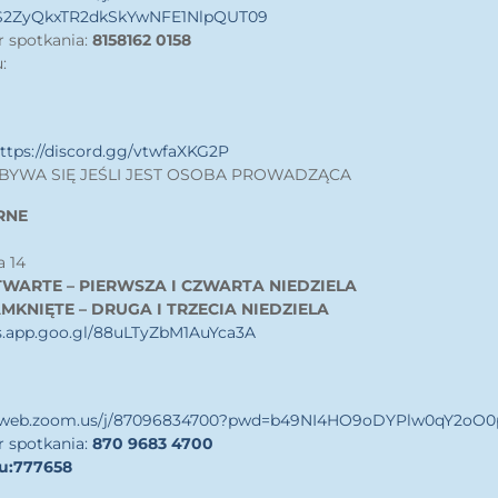
2ZyQkxTR2dkSkYwNFE1NlpQUT09
r spotkania:
8158162 0158
:
ttps://discord.gg/vtwfaXKG2P
BYWA SIĘ JEŚLI JEST OSOBA PROWADZĄCA
RNE
a 14
TWARTE – PIERWSZA I CZWARTA NIEDZIELA
MKNIĘTE – DRUGA I TRZECIA NIEDZIELA
s.app.goo.gl/88uLTyZbM1AuYca3A
06web.zoom.us/j/87096834700?pwd=b49NI4HO9oDYPlw0qY2oO0p
r spotkania:
870 9683 4700
u:
777658