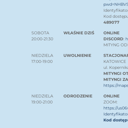
pwd=NHBVS
Identyfikato
Kod dostępu
489077
SOBOTA
WŁAŚNIE DZIŚ
ONLINE
20:00-21:30
DISCORD
:
h
MITYNG OD
NIEDZIELA
UWOLNIENIE
STACJONA
17:00-19:00
KATOWICE
ul. Kopernik
MITYNGI O
MITYNGI ZA
https://map
NIEDZIELA
ODRODZENIE
ONLINE
19:00-21:00
ZOOM:
https://us
Identyfikato
Kod dostęp