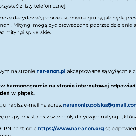
zystać z listy telefonicznej.
może decydować, poprzez sumienie grupy, jak będą pro
Anon
. Mityngi mogą być prowadzone poprzez dzielenie 
z mityngi spikerskie.
wym na stronie
nar-anon.pl
akceptowane są wyłącznie 
 w harmonogramie na stronie internetowej odpowiad
ień w piątek.
gu napisz e-mail na adres:
naranonip.polska@gmail.co
wę grupy, miasto oraz szczegóły dotyczące mityngu, któr
 GRN na stronie
https://www.nar-anon.org
są odpowiedz
ngów.