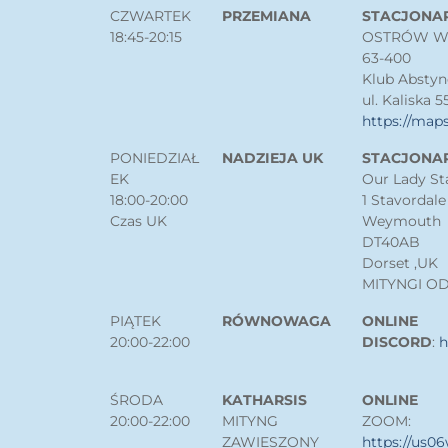
CZWARTEK
PRZEMIANA
STACJONA
18:45-20:15
OSTRÓW W
63-400
Klub Abstyn
ul. Kaliska 5
https://map
PONIEDZIAŁ
NADZIEJA UK
STACJONA
EK
Our Lady Sta
18:00-20:00
1 Stavordale
Czas UK
Weymouth
DT40AB
Dorset ,UK
MITYNGI O
PIĄTEK
RÓWNOWAGA
ONLINE
20:00-22:00
DISCORD
:
h
ŚRODA
KATHARSIS
ONLINE
20:00-22:00
MITYNG
ZOOM:
ZAWIESZONY
https://us0