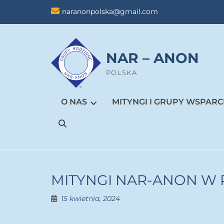
Skip
naranonpolska@gmail.com
to
content
NAR – ANON
POLSKA
O NAS
MITYNGI I GRUPY WSPARC
Search
MITYNGI NAR-ANON W 
15 kwietnia, 2024