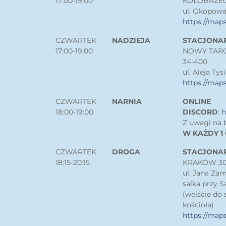
17:00-19:00
KOŁOBRZE
ul. Okopowa
https://map
CZWARTEK
NADZIEJA
STACJONA
17:00-19:00
NOWY TAR
34-400
ul. Aleja Tys
https://map
CZWARTEK
NARNIA
ONLINE
18:00-19:00
DISCORD
:
h
Z uwagi na 
W KAŻDY 1
CZWARTEK
DROGA
STACJONA
18:15-20:15
KRAKÓW 30
ul. Jana Za
salka przy S
(wejście do 
kościoła)
https://ma