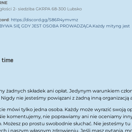
RNE
egłości 2- siedziba GKRPA 68-300 Lubsko
cord
:
https://discord.gg/S86R4ymvmz
BYWA SIĘ GDY JEST OSOBA PROWADZĄCA.Każdy mityng jest
s time
my żadnych składek ani opłat. Jedynym warunkiem czł
ela. Nigdy nie jesteśmy powiązani z żadną inną organiza
ówi tylko jedna osoba. Każdy może wyrazić swoją opin
ie komentujemy, nie poprawiamy ani nie oceniamy innych, 
. Możesz po prostu swobodnie słuchać. Nie jesteśmy tu
amych i naszym własnym zdrowieniu. Jeśli masz pytania, 