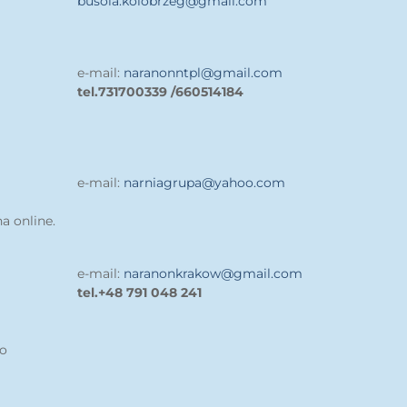
busola.kolobrzeg@gmail.com
e-mail:
naranonntpl@gmail.com
tel.731700339 /660514184
e-mail:
narniagrupa@yahoo.com
a online.
e-mail:
naranonkrakow@gmail.com
tel.+48 791 048 241
do