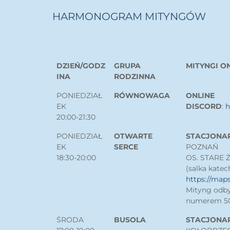
HARMONOGRAM MITYNGÓW
DZIEŃ/GODZ
GRUPA
MITYNGI O
INA
RODZINNA
PONIEDZIAŁ
RÓWNOWAGA
ONLINE
EK
DISCORD
:
h
20:00-21:30
PONIEDZIAŁ
OTWARTE
STACJONA
EK
SERCE
POZNAŃ
18:30-20:00
OS. STARE 
(salka katec
https://ma
Mityng odby
numerem 50
ŚRODA
BUSOLA
STACJONA