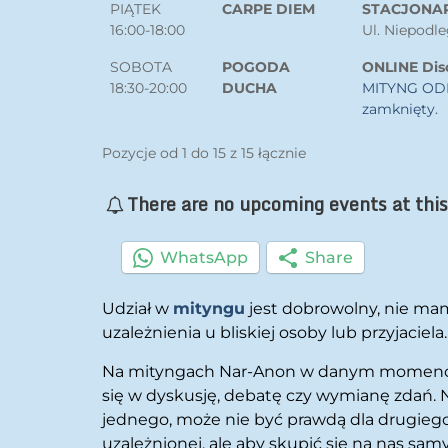
PIĄTEK
CARPE DIEM
STACJONA
16:00-18:00
Ul. Niepodl
SOBOTA
POGODA
ONLINE Dis
18:30-20:00
DUCHA
MITYNG OD
zamknięty.
Pozycje od 1 do 15 z 15 łącznie
There are no upcoming events at thi
WhatsApp
Share
Udział w
mityngu
jest dobrowolny, nie ma
uzależnienia u bliskiej osoby lub przyjaci
Na mityngach Nar-Anon w danym momencie m
się w dyskusję, debatę czy wymianę zdań. N
jednego, może nie być prawdą dla drugiego
uzależnionej, ale aby skupić się na nas s