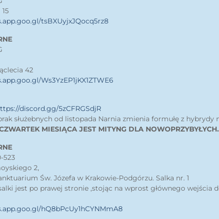
G
 15
s.app.goo.gl/tsBXUyjxJQocq5rz8
RNE
G
iąclecia 42
s.app.goo.gl/Ws3YzEP1jKX1ZTWE6
ttps://discord.gg/5zCFRGSdjR
brak służebnych od listopada Narnia zmienia formułę z hybrydy n
 CZWARTEK MIESIĄCA JEST MITYNG DLA NOWOPRZYBYŁYCH.
RNE
-523
moyskiego 2,
anktuarium Św. Józefa w Krakowie-Podgórzu. Salka nr. 1
salki jest po prawej stronie ,stojąc na wprost głównego wejścia 
ps.app.goo.gl/hQ8bPcUy1hCYNMmA8