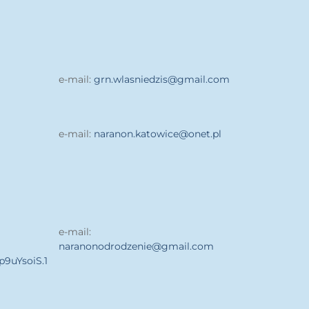
e-mail:
grn.wlasniedzis@gmail.com
e-mail:
naranon.katowice@onet.pl
e-mail:
naranonodrodzenie@gmail.com
9uYsoiS.1