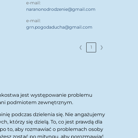
e-mail:
naranonodrodzenie@gmail.com
e-mail:
grn.pogodaducha@gmail.com
❮
1
❯
onkostwa jest występowanie problemu
cją ani podmiotem zewnętrznym.
ię podczas dzielenia się. Nie angażujemy
którzy się dzielą. To, co jest prawdą dla
 po to, aby rozmawiać o problemach osoby
możesz zostać po mityngu, aby porozmawiać